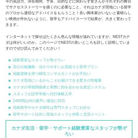
今の英語力、滞在期間、予算、目的などに関わらず皆さんがそれぞれの舞台
でサクセスストーリーを描くのに必要なこと、それはカナダ現地にいる留学
のプロから適切なアドバイスをもらうこと！良い脚本家がいないと素晴らし
い映画が作れないように、留学もアドバイス一つで結果が、大きく変わって
きます。
インターネットで探せばたくさん色んな情報が溢れていますが、NESTカナ
ダは何がいいのか。このページでNESTの良いところを詳しく説明していま
すのでぜひ読んでみてください！
経験豊富なスタッフが勢ぞろい
安心の低価格・分かりやすいお見積りと留学プラン
国家資格を持つ移民コンサルタントがお手伝い
カナダ現地にいるからこそお届けできる驚きの情報量
カナダの学校関係者と実際に顔を合わせる査定システム
スタッフが語学学校へ代行体験入学
24時間以内の素早い返信に対応
高校留学やカナダ移民は専門スタッフにお任せ
留学サポート以外に現地スタッフと仲良く交流イベント
カナダ生活・留学・サポート経験豊富なスタッフが勢ぞ
ろい