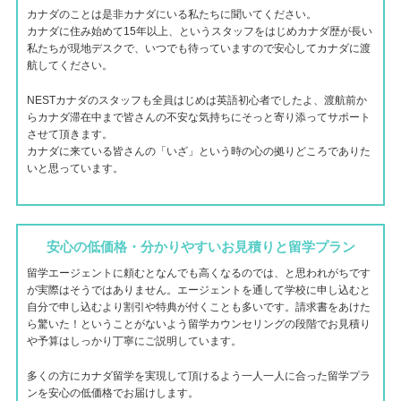
カナダのことは是非カナダにいる私たちに聞いてください。
カナダに住み始めて15年以上、というスタッフをはじめカナダ歴が長い
私たちが現地デスクで、いつでも待っていますので安心してカナダに渡
航してください。
NESTカナダのスタッフも全員はじめは英語初心者でしたよ、渡航前か
らカナダ滞在中まで皆さんの不安な気持ちにそっと寄り添ってサポート
させて頂きます。
カナダに来ている皆さんの「いざ」という時の心の拠りどころでありた
いと思っています。
安心の低価格・分かりやすいお見積りと留学プラン
留学エージェントに頼むとなんでも高くなるのでは、と思われがちです
が実際はそうではありません。エージェントを通して学校に申し込むと
自分で申し込むより割引や特典が付くことも多いです。請求書をあけた
ら驚いた！ということがないよう留学カウンセリングの段階でお見積り
や予算はしっかり丁寧にご説明しています。
多くの方にカナダ留学を実現して頂けるよう一人一人に合った留学プラ
ンを安心の低価格でお届けします。