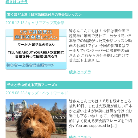
続きはコチラ
驚くほど上達！日本語解説付きの英会話レッスン
2019.12.13 / キャリアアップ英会話
皆さんこんにちは！ 今回は新企画で
超簡単に動画で見れて、分かり易い日
本語での解説がつた英会話レッスン動
画のお届けです♬ 今回の参加者はワ
ーホリでバンク―バーに滞在中のEri
さん☆ これからお仕事探しに向けて
英会話も上達さ […]
続きはコチラ
子犬と学ぶ使える英語フレーズ♬
2019.08.23 / キッズ・ペットワールド
皆さんこんにちは！ 8月も残すところ
後約10日、まだまだ残暑が厳しい日本
かと思いますが体調には気を付けてお
過ごし下さいね！ さて、今回は日常
的によく使える英会話フレーズをご紹
介♪ You are supposed to […]
続きはコチラ