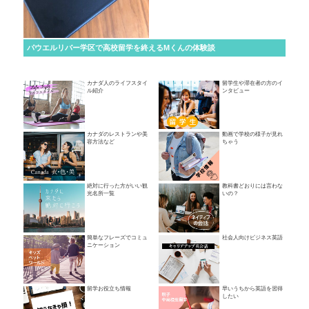
パウエルリバー学区で高校留学を終えるMくんの体験談
カナダ人のライフスタイ
留学生や滞在者の方のイ
ル紹介
ンタビュー
カナダのレストランや美
動画で学校の様子が見れ
容方法など
ちゃう
絶対に行った方がいい観
教科書どおりには言わな
光名所一覧
いの？
簡単なフレーズでコミュ
社会人向けビジネス英語
ニケーション
留学お役立ち情報
早いうちから英語を習得
したい