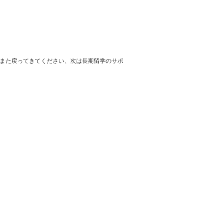
 また戻ってきてください、次は長期留学のサポ