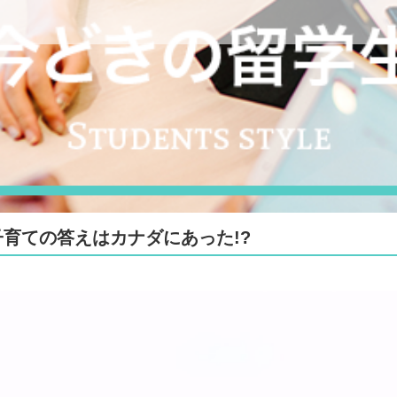
育ての答えはカナダにあった!?