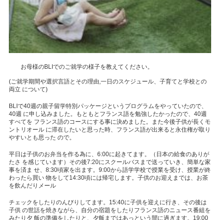
お母様の
BLI
でのご就学の様子を教えてください。
(
ご就学期間や選択言語とその理由
,
一日のスケジュール、子育てと学校との
両立 について
)
BLI
で
40
週の親子留学特別パッケージというプログラムをやっていたので、
40
週 に申し込みました。もともとフランス語を勉強したかったので、
40
週
すべてを フランス語のコースにする事に決めました。また今後子供が長くモ
ントリオール に滞在したいと思った時、フランス語が出来ると永住権が取り
やすいとも思った ので。
平日は子供のお弁当を作る為に、
6:00
に起きてます。（日本の給食のありが
たさ を感じています）その後
7:20
にスクールバスまで送っていき、簡単な家
事を済ま せ、
8:30
頃家を出ます。
9:00
から語学学校で授業を受け、授業が終
わったら買い 物をして
14:30
頃には帰宅します。子供のお迎えまでは、お茶
を飲んだりメール
チェックをしたりのんびりしてます。
15:40
に子供を迎えに行き、その後は
子供 の世話を焼きながら、自分の宿題をしたりフランス語のニュース番組を
みたり夕 飯の準備をしたりと、夕飯まではあっという間に過ぎます。
19:00