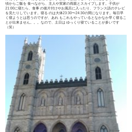
頃からご飯を 食べながら、主人や実家の両親とスカイプします。子供が
21:00
に寝たら、食事 の後片付けやお風呂に入ったり、フランス語のテレビ
を見たりしています。寝る のは大体
23:30
〜
24:30
の間になります。毎日早
く寝ようとは思うのですが、あれ もこれもやっているとなかなか早く寝るこ
とが出来ません。。。なので、土日は ゆっくり寝ていることが多いです
（笑）