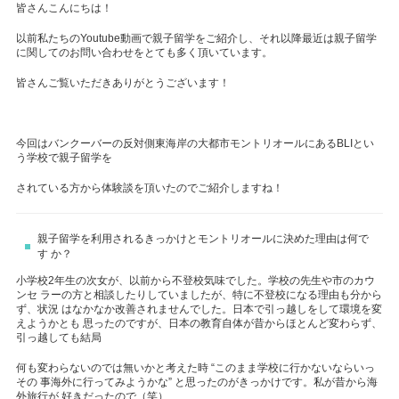
皆さんこんにちは！
以前私たちのYoutube動画で親子留学をご紹介し、それ以降最近は親子留学
に関してのお問い合わせをとても多く頂いています。
皆さんご覧いただきありがとうございます！
今回はバンクーバーの反対側東海岸の大都市モントリオールにあるBLIとい
う学校で親子留学を
されている方から体験談を頂いたのでご紹介しますね！
親子留学を利用されるきっかけとモントリオールに決めた理由は何で
す か？
小学校
2
年生の次女が、以前から不登校気味でした。学校の先生や市のカウ
ンセ ラーの方と相談したりしていましたが、特に不登校になる理由も分から
ず、状況 はなかなか改善されませんでした。日本で引っ越しをして環境を変
えようかとも 思ったのですが、日本の教育自体が昔からほとんど変わらず、
引っ越しても結局
何も変わらないのでは無いかと考えた時
“
このまま学校に行かないならいっ
その 事海外に行ってみようかな
”
と思ったのがきっかけです。私が昔から海
外旅行が 好きだったので（笑）