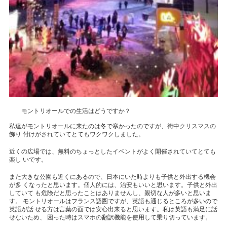
モントリオールでの生活はどうですか？
私達がモントリオールに来たのは冬で寒かったのですが、街中クリスマスの
飾り 付けがされていてとてもワクワクしました。
近くの広場では、無料のちょっとしたイベントがよく開催されていてとても
楽し いです。
また大きな公園も近くにあるので、日本にいた時よりも子供と外出する機会
が多 くなったと思います。個人的には、治安もいいと思います。子供と外出
していて も危険だと思ったことはありませんし、親切な人が多いと思いま
す。 モントリオールはフランス語圏ですが、英語も通じるところが多いので
英語が話 せる方は言葉の面では安心出来ると思います。私は英語も満足に話
せないため、 困った時はスマホの翻訳機能を使用して乗り切っています。