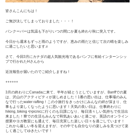
皆さんこんにちは！
ご無沙汰してしまっておりました・・・！
バンクーバーは気温も下がりいつの間にか夏も終わり秋に突入です。
今日から週末もずっと雨のようですが、恵みの雨だと信じて次の晴を楽しみ
に過ごしたいと思います♬
さて、今回3月にカナダの超人気観光地であるバンフに有給インターンシッ
プで行かれたHさんから
近況報告が届いたのでご紹介しますね！
++++++
3月の終わりにCanadaに来て、
半年が経とうとしていますが、Banffでの夏
は、
沢山のアクティビティが楽しめました！1番の思い出は、
仕事場のみん
なで行ったwater rafting！この小旅行をきっかけにみんなの絆が深まり、
仕
事もより楽しくなったように思います！天気の良い日は、
仕事終わりに
hiking, biking やpicnicに行くのも日課になり、
毎日清々しい気持ちで生活出
来ました！
寮での生活もみんなで和気あいあいと過ごせ、
英語のオンライン
授業やヨガ教室にも通えて、
毎日充実した楽しい日々を過ごしています！
これから厳しい冬を迎えますが、
その中でも自分なりの楽しみを見つけて楽
しく過ごしてゆきたいで
す！