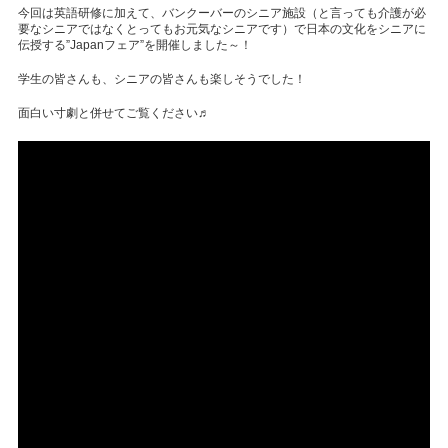
今回は英語研修に加えて、バンクーバーのシニア施設（と言っても介護が必
要なシニアではなくとってもお元気なシニアです）で日本の文化をシニアに
伝授する”Japanフェア”を開催しました～！
学生の皆さんも、シニアの皆さんも楽しそうでした！
面白い寸劇と併せてご覧ください♬