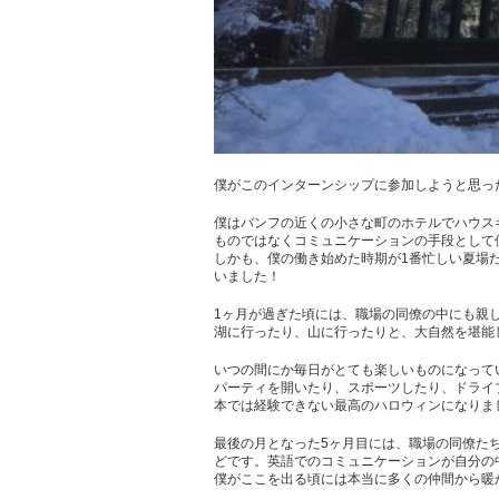
僕がこのインターンシップに参加しようと思っ
僕はバンフの近くの小さな町のホテルでハウス
ものではなくコミュニケーションの手段として
しかも、僕の働き始めた時期が1番忙しい夏場
いました！
1ヶ月が過ぎた頃には、職場の同僚の中にも親
湖に行ったり、山に行ったりと、大自然を堪能
いつの間にか毎日がとても楽しいものになって
パーティを開いたり、スポーツしたり、ドライ
本では経験できない最高のハロウィンになりま
最後の月となった5ヶ月目には、職場の同僚た
どです。英語でのコミュニケーションが自分の
僕がここを出る頃には本当に多くの仲間から暖