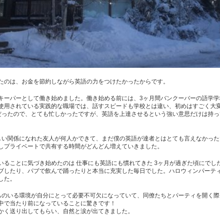
たのは、お金を節約しながら英語の力をつけたかったからです。
キーパーとして働き始めました。働き始める前には、3ヶ月間バンクーバーの語学
使用されている実践的な職場では、話すスピードも学校とは違い、初めはすごく大
だったので、とても忙しかったですが、英語を上達させるという強い意思だけは持
しい関係になれた友人が何人かできて、まだ僕の英語が達者とはとても言えなかっ
しプライベートで共有する時間がどんどん増えていきました。
いることに気づき始めたのは 仕事にも英語にも慣れてきた 3ヶ月が過ぎた頃にでし
ブしたり、パブで飲んで踊ったりと本当に充実した毎日でした。ハロウィンパーテ
した。
ちのいる環境が自分にとって必要不可欠になっていて、同僚たちとパーティを開く
中で当たり前になっていることに驚きです！
かく送り出してもらい、自然と涙が出てきました。