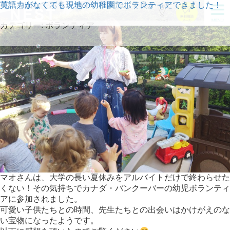
勇気を出してボランティアに参加して良かった
英語力がなくても現地の幼稚園でボランティアできました！
カテゴリー:
ボランティア
マオさんは、大学の長い夏休みをアルバイトだけで終わらせた
くない！その気持ちでカナダ・バンクーバーの幼児ボランティ
アに参加されました。
可愛い子供たちとの時間、先生たちとの出会いはかけがえのな
い宝物になったようです。