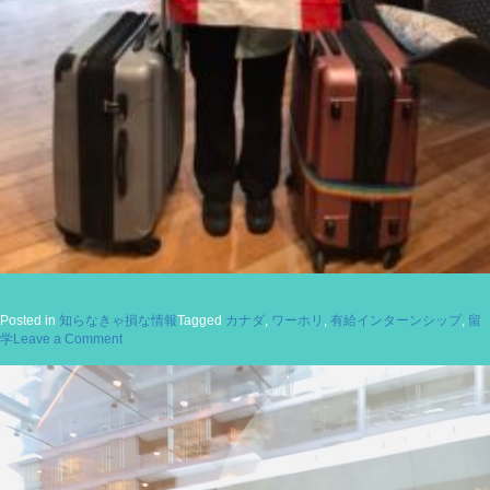
Posted in
知らなきゃ損な情報
Tagged
カナダ
,
ワーホリ
,
有給インターンシップ
,
留
on
学
Leave a Comment
カ
ナ
ダ
ワ
ー
ホ
リ：
カ