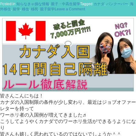
Posted in
知らなきゃ損な情報
,
親子・中高生留学
Tagged
カナダ
,
バンクーバー
,
海
on
外移住
,
留学
,
移住
,
移民
,
親子留学
Leave a Comment
カ
ナ
ダ
親
子
留
学・
移
民
に
関
し
て
耳
よ
り
皆さんこんにちは！
情
報
カナダの入国制限の条件が少し変わり、最近はジョブオファー
♬
レターを持って
ワーホリ者の入国例が増えてきました♬
こうしてようやくカナダでのワーホリ生活ができるうようにな
り
皆さんも嬉しく思われているのではないでしょうか＾＾