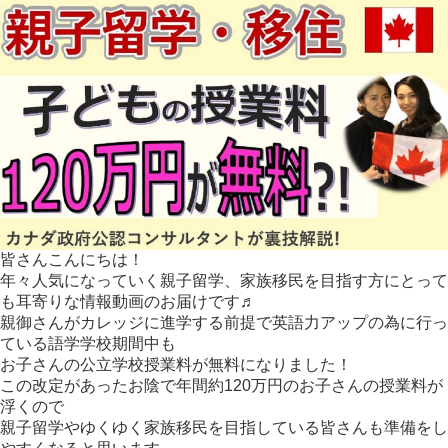
画
業
界
で
有
名
な
バ
ン
ク
ー
バ
ー
♬
皆さんこんにちは！
年々人気になっていく親子留学、家族移民を目指す方にとって
も耳寄りな情報動画のお届けです♬
親御さんがカレッジに進学する前提で英語力アップの為に行っ
ている語学学校期間中も
お子さんの公立学校授業料が無料になりました！
この改定があったお陰で年間約120万円のお子さんの授業料が
浮くので
親子留学やゆくゆく家族移民を目指している皆さんも準備をし