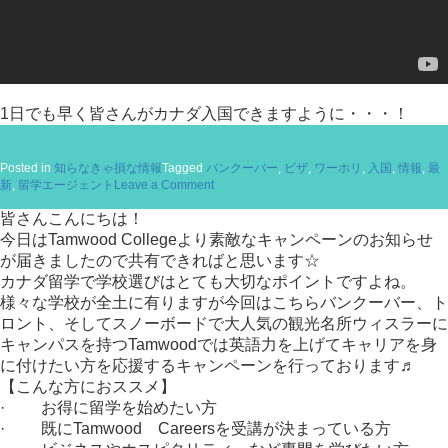
1日でも早く皆さんがカナダ入国できますように・・・！
Posted in
知らなきゃ損な情報
Tagged
バンクーバー
,
ビザ
,
ワーホリ
,
入国
,
情報
,
最
on
新
,
留学エージェント
Leave a Comment
【動
画】
皆さんこんにちは！
カ
今日はTamwood Collegeより素敵なキャンペーンのお知らせ
ナ
が届きましたので共有できればと思います☆
ダ
カナダ留学で学校選びはとても大切なポイントですよね。
へ
ワ
様々な学校が全土に有りますが今回はこちらバンクーバー、ト
ー
ロント、そしてスノーボードで大人気の観光名所ウィスラーに
ホ
キャンパスを持つTamwoodでは英語力を上げてキャリアを身
リ
に付けたい方を応援するキャンペーンを行っております♬
入
【こんな方におススメ】
国
す
· お得に留学を始めたい方
る
· 既にTamwood Careersを受講が決まっている方
条