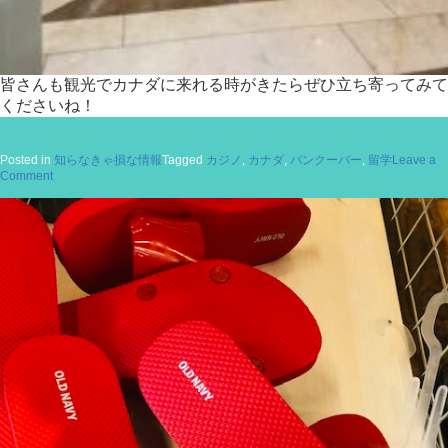
皆さんも観光でカナダに来れる時がきたらぜひ立ち寄ってみて
くださいね！
Posted in
知らなきゃ損な情報
Tagged
カジノ
,
カナダ
,
バンクーバー
,
留学
Leave a
on
Comment
BC
州
の
カ
ジ
ノ
再
開！！