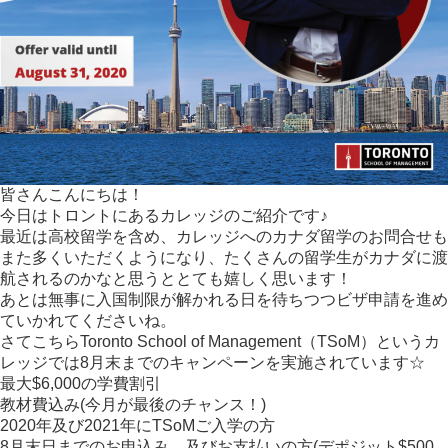
知
ら
せ
☆
皆さんこんにちは！
今日はトロントにあるカレッジのご紹介です♪
最近は高校留学を含め、カレッジへのカナダ留学のお問合せも
また多くいただくようになり、たくさんの留学生がカナダに渡
航されるのかなと思うととても嬉しく思います！
あとは無事に入国制限が解かれる日を待ちつつビザ申請を進め
ていかれてくださいね。
さてこちらToronto School of Management（TSoM）というカ
レッジでは8月末までのキャンペーンを実施されています☆
最大$6,000の学費割引
教材費込み(今月が最後のチャンス！)
2020年及び2021年にTSoMご入学の方
8月末日までのお申込み、及びお支払いの方(デポジット$500