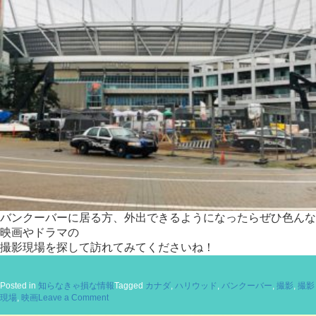
バンクーバーに居る方、外出できるようになったらぜひ色んな
映画やドラマの
撮影現場を探して訪れてみてくださいね！
Posted in
知らなきゃ損な情報
Tagged
カナダ
,
ハリウッド
,
バンクーバー
,
撮影
,
撮影
on
現場
,
映画
Leave a Comment
映