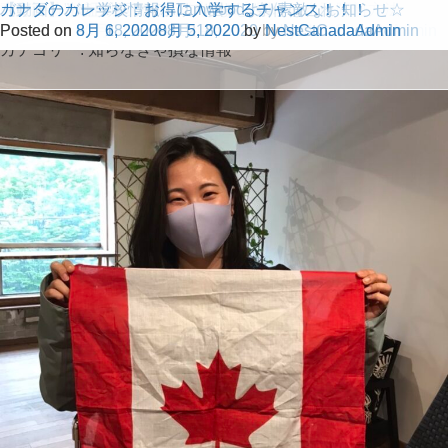
カナダワーホリ：カナダで就労、そして昇格！
BC州のカジノ再開！！
カナダ土産にぜひ♬
映画業界で有名なバンクーバー♬
カナダ親子留学・移民に関して耳より情報♬
動画で分かりやすく解説：カナダ入国後の自己隔離方法
大好評の”検証動画”をアップしました♬
【動画】カナダへワーホリ入国する条件はこれ！
バンクーバー学校情報：Tamwoodより素敵なお知らせ☆
カナダのカレッジ：お得に入学するチャンス！！！
Posted on
Posted on
Posted on
Posted on
Posted on
Posted on
Posted on
Posted on
Posted on
Posted on
5月 14, 2022
7月 12, 2021
7月 6, 2021
11月 18, 2020
10月 21, 2020
10月 16, 2020
9月 15, 2020
9月 2, 2020
8月 18, 2020
8月 6, 2020
by
9月 2, 2020
8月 5, 2020
by
7月 6, 2021
9月 15, 2020
8月 18, 2020
by
by
10月 16, 2020
NestCanadaAdmin
NestCanadaAdmin
NestCanadaAdmin
NestCanadaAdmin
by
by
by
by
by
NestCanadaAdmin
NestCanadaAdmin
NestCanadaAdmin
by
NestCanadaAdmin
NestCanadaAdmin
NestCanadaAdmin
カテゴリー:
知らなきゃ損な情報