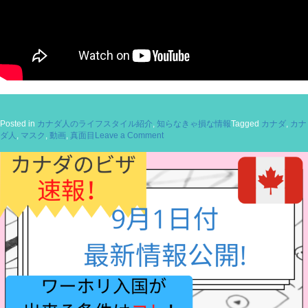
Posted in
カナダ人のライフスタイル紹介
,
知らなきゃ損な情報
Tagged
カナダ
,
カナ
on
ダ人
,
マスク
,
動画
,
真面目
Leave a Comment
大
好
評
の”検
証
動
画”を
ア
ッ
プ
し
ま
し
た
♬