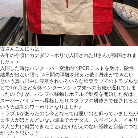
皆さんこんにちは！
去年の今頃にカナダワーホリで入国されたHさんが帰国されま
した＞＜
入国した時はバンクーバー空港内でPCRテストを受け。陰性
結果が出ない限り14日間の隔離を終えた後も外出ができない
という真っ只中に渡航されいろいろな検査ラブでのトラブルな
どで1か月ほど有休インターンシップ先への出発が遅れてしま
ったのですが、バンフへ移動しホテルで勤務を開始した後は、
スーパーバイザーへ昇格したりスタッフの研修まで任されると
いう大成功のワーホリとなりました♪
トラブルがあったのも今となっては思い出と仰っていましたが
日本人がほとんどいない環境でカナダ人、スペイン人、イギリ
ス人と共に就労できたことはかけがえのない経験と自信につな
がったと思います。