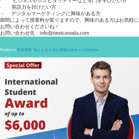
· ビジネスやホスピタリティーなど専門を学びたい方
件
· 英語力を付けたい方
は
こ
・ デジタルマーケティングに興味がある方
れ！
期間によって授業料が変りますので、興味のある方はお気軽に
お問い合わせくださいね！
お問い合わせ先：info@nestcanada.com
on
Posted in
学校情報
,
知らなきゃ損な情報
Leave a Comment
バ
ン
ク
ー
バ
ー
学
校
情
報：
Tamwood
よ
り
素
敵
な
お