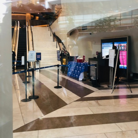
ナ
ダ
で
就
労、
そ
し
て
昇
格！