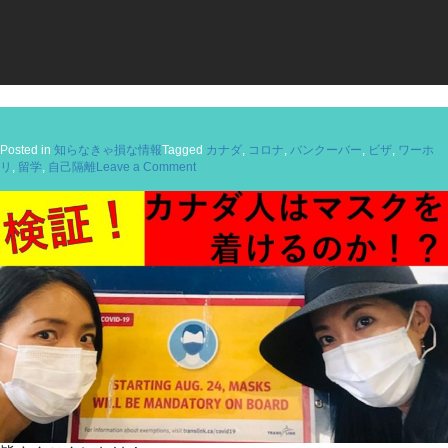
Posted in
知らなきゃ損な情報
Tagged
カナダ
,
コロナ
,
バンクーバー
,
ビザ
,
ワーホ
on
リ
,
留学
,
自己隔離
Leave a Comment
動
画
で
分
か
り
や
す
く
解
説：
カ
ナ
ダ
入
国