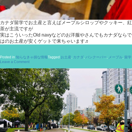
カナダ留学でお土産と言えばメープルシロップやクッキー、紅
茶が主流ですが
実はこういったOld navyなどのお洋服やさんでもカナダならで
はのお土産が安くゲットで来ちゃいます♬
Posted in
知らなきゃ損な情報
Tagged
お土産
,
カナダ
,
バンクーバー
,
メープル
,
留学
on
Leave a Comment
カ
ナ
ダ
土
産
に
ぜ
ひ
♬