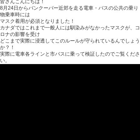
皆さんこんにちは！
後
の
8月24日からバンクーバー近郊を走る電車・バスの公共の乗り
自
物乗車時には
己
マスク着用が必須となりました！
隔
カナダではこれまで一般人には馴染みがなかったマスクが、コ
離
方
ロナの影響を受け
法
どこまで実際に浸透してこのルールが守られているんでしょう
か？！
実際に電車各ラインと市バスに乗って検証したのでご覧くださ
い。