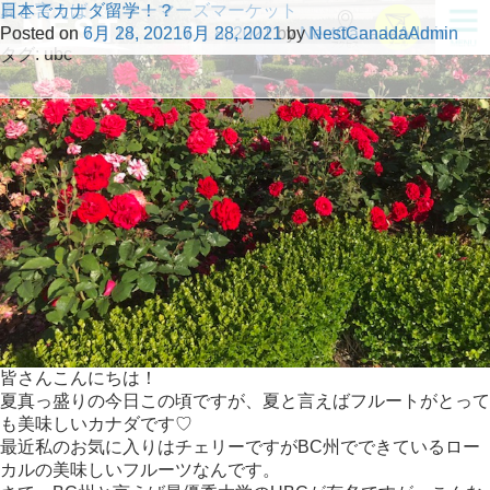
夏と言えば！ファーマーズマーケット
日本でカナダ留学！？
Posted on
Posted on
7月 14, 2021
6月 28, 2021
7月 8, 2021
6月 28, 2021
by
by
NestCanadaAdmin
NestCanadaAdmin
タグ:
ubc
皆さんこんにちは！
夏真っ盛りの今日この頃ですが、夏と言えばフルートがとって
も美味しいカナダです♡
最近私のお気に入りはチェリーですがBC州でできているロー
カルの美味しいフルーツなんです。