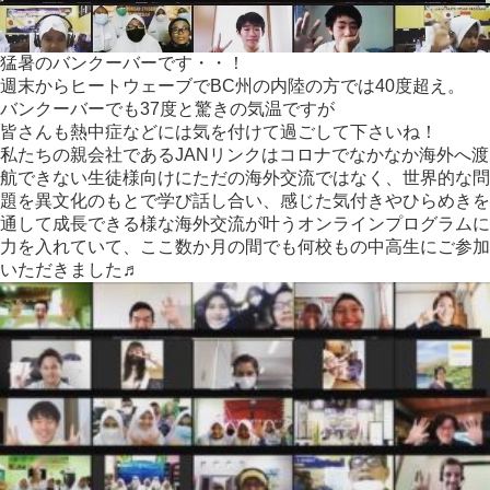
ケ
ッ
ト
猛暑のバンクーバーです・・！
週末からヒートウェーブでBC州の内陸の方では40度超え。
バンクーバーでも37度と驚きの気温ですが
皆さんも熱中症などには気を付けて過ごして下さいね！
私たちの親会社であるJANリンクはコロナでなかなか海外へ渡
航
できない生徒様向けにただの海外交流ではなく、世界的な問
題を異
文化のもとで学び話し合い、感じた気付きやひらめきを
通して成長
できる様な海外交流が叶うオンラインプログラムに
力を入れていて
、ここ数か月の間でも何校もの中高生にご参加
いただきました♬