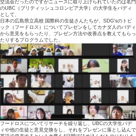
交
流会だったのですがニュースに取り上げられていたのは名門
のUB
C（ブリティッシュコロンビア大学）の大学生をバディ
として、
日本の広島県立高校 国際科の生徒さんたちが、SDG’sのトピ
ック（フードロス）に
ついてプレゼンをしてカナダ人のバディ
から意見をもらったり、プ
レゼン方法や改善点を教えてもらっ
たりするプログラムでした。️
フードロスについてリサーチを繰り返し、UBCの大学生バデ
ィや
他の生徒と意見交換をし、それをプレゼンに落とし込んで