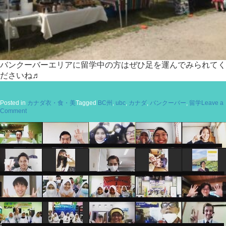
バンクーバーエリアに留学中の方はぜひ足を運んでみられてく
ださいね♬
Posted in
カナダ衣・食・美
Tagged
BC州
,
ubc
,
カナダ
,
バンクーバー
,
留学
Leave a
on
Comment
夏
と
言
え
ば！
フ
ァ
ー
マ
ー
ズ
マ
ー