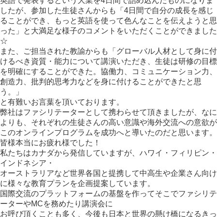
英語で発
表するという大業を4日間で詰め込んだものになりま
したが、
参加した生徒さんからも「4日間で自分の成長を感じ
ることができ
、もっと英語を使って色んなことを伝えようと思
った」と大満足な
様子のコメントをいただくことができました
☆
また、ご担当された教諭からも「グローバル人材として身に付
ける
べき資質・能力について講演いただき、生徒は研修の目標
を明確に
することができた。協働力、コミュニケーション力、
創造力、批判
的思考力などを身に付けることができたと思
う。」
と有難いお言葉を頂いております。
弊社はファシリテーターとして携わらせて頂きましたが、なに
より
も、それぞれの生徒さんの高い意識や海外交流への意欲が
このオン
ラインプログラムを成功へと導いたのだと思います。
皆様本当にお疲れ様でした！
私たちはカナダから発信していますが、ハワイ・フィリピン・
イン
ドネシア・
オーストラリアなど世界各国と提携して中高生や企業さん向け
に様
々な教育プランを企画提案しています。
国際交流のプラットフォームの基盤を作ってそこでファシリテ
ータ
ーやMCを務めたり講演会に
お呼び頂くことも多く、今後も日本と世界の懸け橋になるきっ