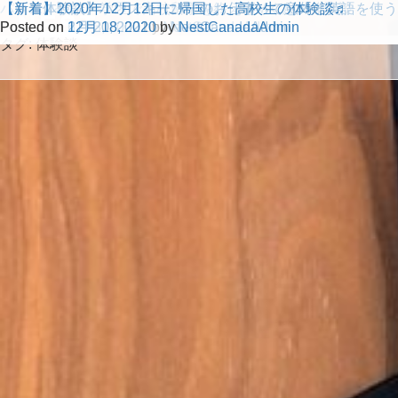
パウエルリバー学区で高校留学を終えるMくんの体験談
【新着体験談】ハウスキーパーのお仕事って意外と英語を使う
【新着】2020年12月12日に帰国した高校生の体験談♬
Posted on
Posted on
Posted on
6月 3, 2022
2月 20, 2021
12月 18, 2020
by
by
by
NestCanadaAdmin
NestCanadaAdmin
NestCanadaAdmin
タグ:
体験談