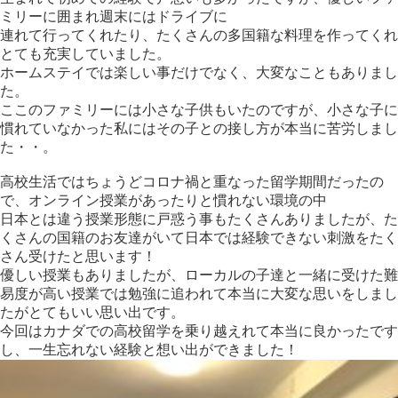
ミリーに囲まれ週末にはドライブに
連れて行ってくれたり、たくさんの多国籍な料理を作ってくれ
とても充実していました。
ホームステイでは楽しい事だけでなく、大変なこともありまし
た。
ここのファミリーには小さな子供もいたのですが、小さな子に
慣れていなかった私にはその子との接し方が本当に苦労しまし
た・・。
高校生活ではちょうどコロナ禍と重なった留学期間だったの
で、オンライン授業があったりと慣れない環境の中
日本とは違う授業形態に戸惑う事もたくさんありましたが、た
くさんの国籍のお友達がいて日本では経験できない刺激をたく
さん受けたと思います！
優しい授業もありましたが、ローカルの子達と一緒に受けた難
易度が高い授業では勉強に追われて本当に大変な思いをしまし
たがとてもいい思い出です。
今回はカナダでの高校留学を乗り越えれて本当に良かったです
し、一生忘れない経験と想い出ができました！