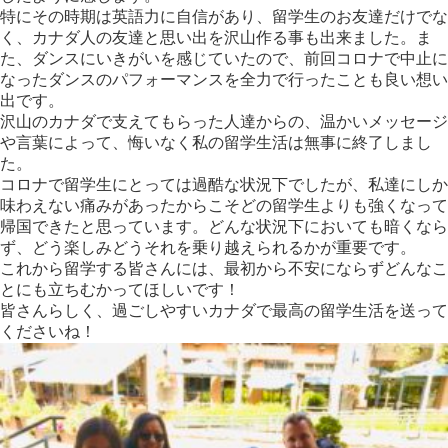
特にその時期は英語力に自信があり、留学生のお友達だけでな
く、カナダ人の友達と思い出を沢山作る事も出来ました。ま
た、ダンスにいきがいを感じていたので、前回コロナで中止に
なったダンスのパフォーマンスを全力で行ったことも良い想い
出です。
沢山のカナダで支えてもらった人達からの、温かいメッセージ
や言葉によって、悔いなく私の留学生活は無事に終了しまし
た。
コロナで留学生にとっては過酷な状況下でしたが、私達にしか
味わえない痛みがあったからこそどの留学生よりも強くなって
帰国できたと思っています。どんな状況下においても暗くなら
ず、どう楽しみどうそれを乗り越えられるかが重要です。
これから留学する皆さんには、最初から不安にならずどんなこ
とにも立ちむかってほしいです！
皆さんらしく、過ごしやすいカナダで最高の留学生活を送って
くださいね！