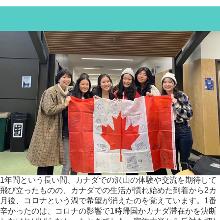
1年間という長い間、カナダでの沢山の体験や交流を期待して
飛び立ったものの、カナダでの生活が慣れ始めた到着から2カ
月後、コロナという渦で希望が消えたのを覚えています。1番
辛かったのは、コロナの影響で1時帰国かカナダ滞在かを決断