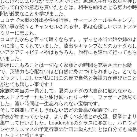
しなければばらなかったときでした。家族大半から反対を押し
切って自分の意思を貫いたときは、相手を納得させる努力や時
間が必要なことを学びました。
コロナで大概の外出や学校行事、サマースクールやキャンプ、
習い事が続々とキャンセルされる中、私は心優しいホストファ
ミリーに恵まれ、
コロナだからと言って暗くならず。、ずっと本当の娘や姉のよ
うに接してくれていました。遠出やキャンプなどのカナダらし
いアクアティビティやはもちろん、旅行にも連れて行ってもら
いました。
部屋にこもることは一切なく家族との時間を充実させたお陰
で、英語力も心配ないほど自然に身につけられました。とても
ビックリしましたが私にはこの形で自然と英語力が伸びたこと
がとても嬉しい事です！
家族の本当の一員として、夏のカナダの大自然に触れながら、
ホストブラザーたちと駆け回ったりマザー、ファザーと話尽く
した、濃い時間は一生忘れられない宝物です。
そして感謝してもしきれないほどの最高の家族でした。
学校が始まってからは、より多くの友達との交流、授業により
集中して行いました。Leadershipのクラスに参加し、ハロウィ
ンやクリスマスの予定行事の計画に励んだことは自分でも成長
したように感じます。