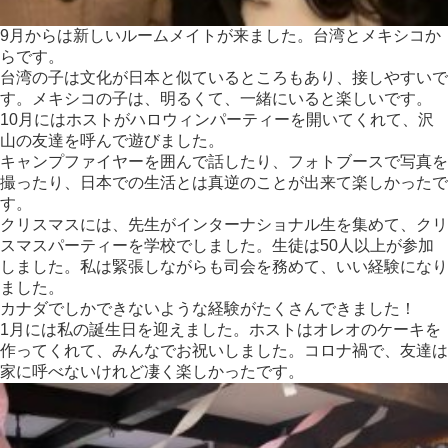
9月からは新しいルームメイトが来ました。
台湾とメキシコか
らです。
台湾の子は文化が日本と似ているところもあり、接しやすいで
す。
メキシコの子は、明るくて、一緒にいると楽しいです。
10月にはホストがハロウィンパーティーを開いてくれて、
沢
山の友達を呼んで遊びました。
キャンプファイヤーを囲んで話したり、
フォトブースで写真を
撮ったり、
日本での生活とは真逆のことが出来て楽しかったで
す。
クリスマスには、先生がインターナショナル生を集めて、
クリ
スマスパーティーを学校でしました。
生徒は50人以上が参加
しました。
私は緊張しながらも司会を務めて、いい経験になり
ました。
カナダでしかできないような経験がたくさんできました！
1月には私の誕生日を迎えました。
ホストはオレオのケーキを
作ってくれて、
みんなでお祝いしました。コロナ禍で、
友達は
家に呼べないけれど凄く楽しかったです。