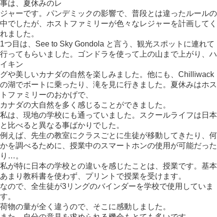
事は、夏休みのレ
ジャーです。パンデミックの影響で、普段とは違ったルールの
中でしたが、ホストファミリーが色々なレジャーを計画してく
れました。
1つ目は、See to Sky Gondola と言う、観光スポットに連れて
行ってもらいました。ゴンドラを使って上の山まで上がり、ハ
イキン
グや美しいカナダの自然を楽しみました。他にも、Chilliwack
の湖でボートに乗ったり、滝を見に行きました。夏休みはホス
トファミリーのおかげで、
カナダの大自然を多く感じることができました。
私は、現地の学校にも通っていました。スクールライフは日本
と比べると異なる事ばかりでした。
例えば、先生の教室にクラスごとに生徒が移動してきたり、何
かを調べるために、授業中のスマートホンの使用が可能だった
り…。
私が特に日本の学校との違いを感じたことは、授業です。基本
あまり教科書を使わず、プリントで授業を受けます。
なので、全生徒が3リングのバインダーを学校で使用していま
す。
荷物の量が全く違うので、そこに感動しました。
また、自分の意見を求められる機会もとても多いです。