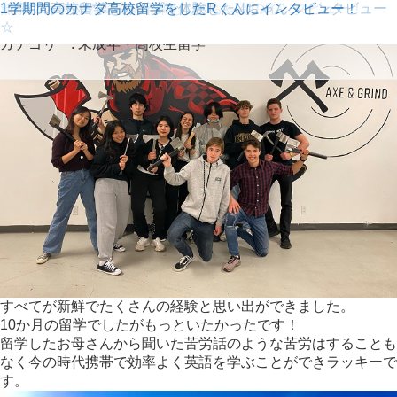
パウエルリバー学区で高校留学
1年間の高校留学を終えたSakurakoちゃんより♬
コロナ禍での高校留学を乗り越えました！
1年間の高校留学：カナディアンの友達もたくさんできまし
コロナ禍の中、1年間の留学生活を通してたくさんの事を学び
高校留学1ヶ月経って聞き取りも慣れてきました！
自分の留学はネットでは探せないから面白い！
無事にカナダの高校を卒業したKちゃんのインタビュー！
1年間の高校留学をカナダで体験したNちゃんへインタビュー
1学期間のカナダ高校留学をしたRくんにインタビュー！
た！
ました！
☆
カテゴリー:
未成年・高校生留学
すべてが新鮮でたくさんの経験と思い出ができました。
10か月の留学でしたがもっといたかったです！
留学したお母さんから聞いた苦労話のような苦労はすることも
なく今の時代携帯で効率よく英語を学ぶことができラッキーで
す。