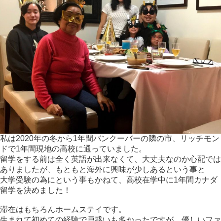
私は2020年の冬から1年間バンクーバーの隣の市、リッチモン
ドで1年間現地の高校に通っていました。
留学をする前は全く英語が出来なくて、大丈夫なのか心配では
ありましたが、もともと海外に興味が少しあるという事と
大学受験の為にという事もかねて、高校在学中に1年間カナダ
留学を決めました！
滞在はもちろんホームステイです。
生まれて初めての経験で戸惑いも多かったですが、優しいファ